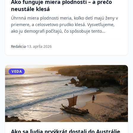
Ako funguje miera plodnosti – a prečo
neustále klesá
Úhrnná miera plodnosti meria, koľko detí majú ženy v
priemere, a celosvetovo prudko klesá. Vysvetľujeme,
ako ju demografi počítajú, čo spôsobuje tento...
Redakcia
13. apríla 2026
VEDA
Ako sa ľudia prvýkrát dostali do Austrálie