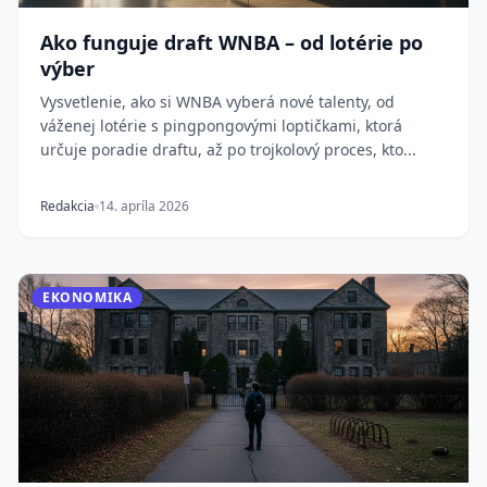
Ako funguje draft WNBA – od lotérie po
výber
Vysvetlenie, ako si WNBA vyberá nové talenty, od
váženej lotérie s pingpongovými loptičkami, ktorá
určuje poradie draftu, až po trojkolový proces, kto...
Redakcia
14. apríla 2026
EKONOMIKA