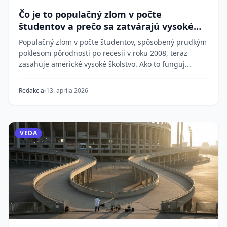
Čo je to populačný zlom v počte
študentov a prečo sa zatvárajú vysoké
školy?
Populačný zlom v počte študentov, spôsobený prudkým
poklesom pôrodnosti po recesii v roku 2008, teraz
zasahuje americké vysoké školstvo. Ako to funguj...
Redakcia
13. apríla 2026
VEDA