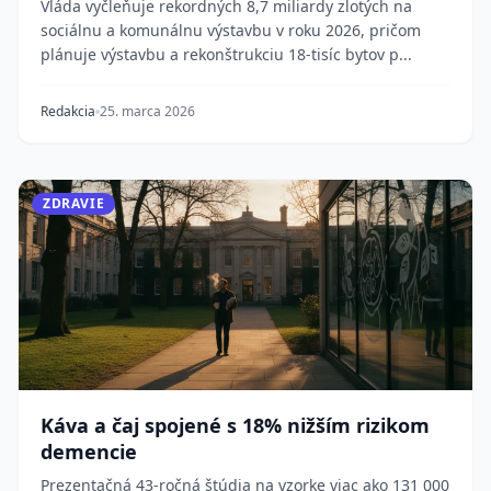
Vláda vyčleňuje rekordných 8,7 miliardy zlotých na
sociálnu a komunálnu výstavbu v roku 2026, pričom
plánuje výstavbu a rekonštrukciu 18-tisíc bytov p...
Redakcia
25. marca 2026
ZDRAVIE
Káva a čaj spojené s 18% nižším rizikom
demencie
Prezentačná 43-ročná štúdia na vzorke viac ako 131 000