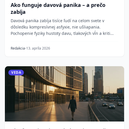
Ako funguje davová panika – a prečo
zabíja
Davová panika zabíja tisíce ľudí na celom svete v
dôsledku kompresívnej asfyxie, nie ušliapania.
Pochopenie fyziky hustoty davu, tlakových vĺn a kriti...
Redakcia
13. apríla 2026
VEDA