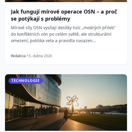
Jak fungují mírové operace OSN – a proč
se potýkají s problémy
Mírové síly OSN vysílají desítky tisíc „modrých přileb“
do konfliktních zón po celém světě, ale strukturální
omezení, politika veta a pravidla nasazen...
Redakcia
15. dubna 2026
TECHNOLOGIE