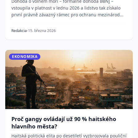
Dohoda o volném moři – formálně dohoda BBNJ –
vstoupila v platnost v lednu 2026 a lidstvo tak získalo
první právně závazný rámec pro ochranu mezinárod...
Redakcia
15. března 2026
EKONOMIKA
Proč gangy ovládají už 90 % haitského
hlavního města?
Haitská politická elita po desetiletí vyzbrojovala pouliční