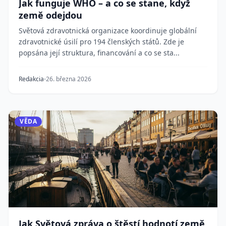
Jak funguje WHO – a co se stane, když
země odejdou
Světová zdravotnická organizace koordinuje globální
zdravotnické úsilí pro 194 členských států. Zde je
popsána její struktura, financování a co se sta...
Redakcia
26. března 2026
VĚDA
Jak Světová zpráva o štěstí hodnotí země