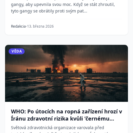
gangy, aby upevnila svou moc. Když se stát zhroutil,
tyto gangy se obrátily proti svým pat...
Redakcia
13. března 2026
VĚDA
WHO: Po útocích na ropná zařízení hrozí v
Íránu zdravotní rizika kvůli 'černému
dešti'
Světová zdravotnická organizace varovala před