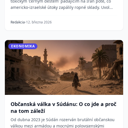
toxickým 'černým deštěm' padajícím na Írán poté, co
americko-izraelské útoky zapálily ropné sklady. Uvol...
Redakcia
12. března 2026
EKONOMIKA
Občanská válka v Súdánu: O co jde a proč
na tom záleží
Od dubna 2023 je Súdán rozerván brutální občanskou
válkou mezi armádou a mocnými polovojenskými