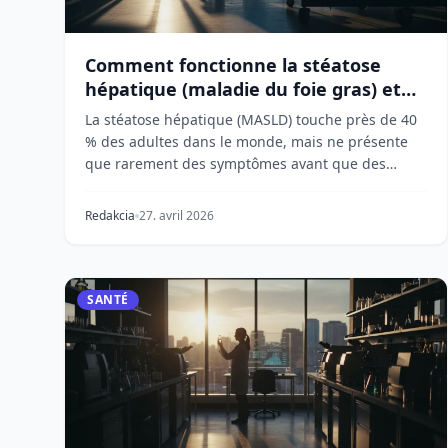
Comment fonctionne la stéatose
hépatique (maladie du foie gras) et
pourquoi elle est silencieuse
La stéatose hépatique (MASLD) touche près de 40
% des adultes dans le monde, mais ne présente
que rarement des symptômes avant que des
dommages graves...
Redakcia
27. avril 2026
SANTÉ