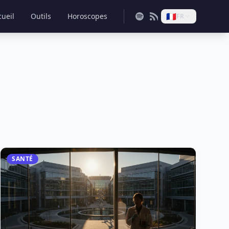
🇫🇷
cueil
Outils
Horoscopes
FR
SANTÉ