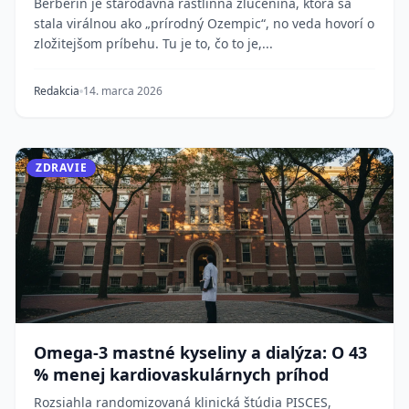
Berberín je starodávna rastlinná zlúčenina, ktorá sa
stala virálnou ako „prírodný Ozempic“, no veda hovorí o
zložitejšom príbehu. Tu je to, čo to je,...
Redakcia
14. marca 2026
ZDRAVIE
Omega-3 mastné kyseliny a dialýza: O 43
% menej kardiovaskulárnych príhod
Rozsiahla randomizovaná klinická štúdia PISCES,