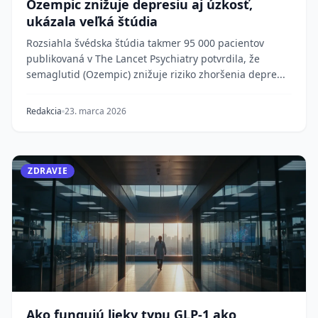
Ozempic znižuje depresiu aj úzkosť,
ukázala veľká štúdia
Rozsiahla švédska štúdia takmer 95 000 pacientov
publikovaná v The Lancet Psychiatry potvrdila, že
semaglutid (Ozempic) znižuje riziko zhoršenia depre...
Redakcia
23. marca 2026
ZDRAVIE
Ako fungujú lieky typu GLP-1 ako