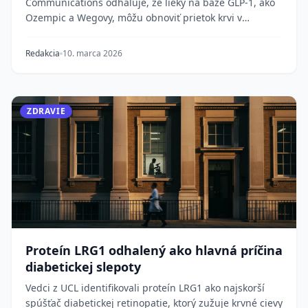
Communications odhaľuje, že lieky na báze GLP-1, ako
Ozempic a Wegovy, môžu obnoviť prietok krvi v
drobných...
Redakcia
10. marca 2026
ZDRAVIE
Proteín LRG1 odhalený ako hlavná príčina
diabetickej slepoty
Vedci z UCL identifikovali proteín LRG1 ako najskorší
spúšťač diabetickej retinopatie, ktorý zužuje krvné cievy