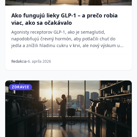
Ako fungujú lieky GLP-1 – a prečo robia
viac, ako sa očakávalo
Agonisty receptorov GLP-1, ako je semaglutid,
napodobňujú črevný hormón, aby potlačili chuť do
jedla a znížili hladinu cukru v krvi, ale nový výskum u...
Redakcia
6. apríla 2026
ZDRAVIE