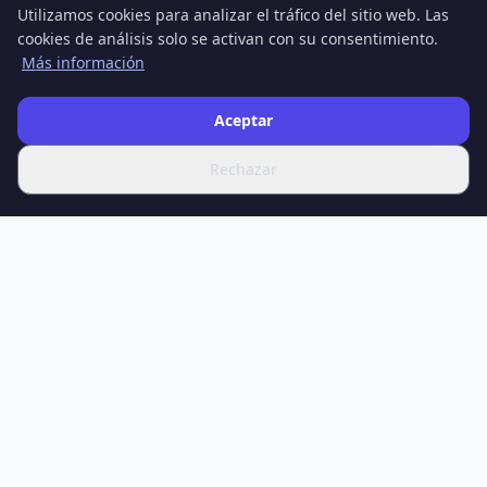
Utilizamos cookies para analizar el tráfico del sitio web. Las
cookies de análisis solo se activan con su consentimiento.
Más información
Aceptar
Rechazar
SPOTIFERO
Su fuente de las últimas noticias, artículos en profundidad y