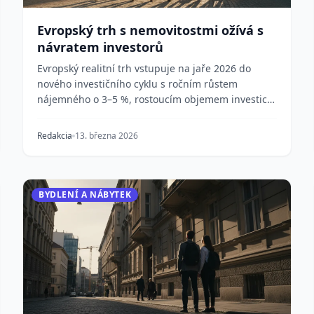
Evropský trh s nemovitostmi ožívá s
návratem investorů
Evropský realitní trh vstupuje na jaře 2026 do
nového investičního cyklu s ročním růstem
nájemného o 3–5 %, rostoucím objemem investic a
sektory bydle...
Redakcia
13. března 2026
BYDLENÍ A NÁBYTEK