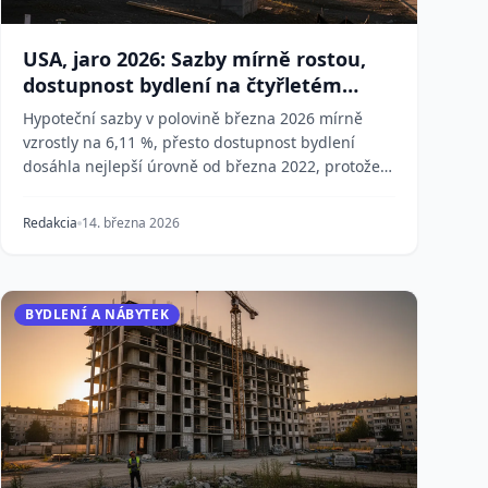
USA, jaro 2026: Sazby mírně rostou,
dostupnost bydlení na čtyřletém
maximu
Hypoteční sazby v polovině března 2026 mírně
vzrostly na 6,11 %, přesto dostupnost bydlení
dosáhla nejlepší úrovně od března 2022, protože
zpomalující...
Redakcia
14. března 2026
BYDLENÍ A NÁBYTEK