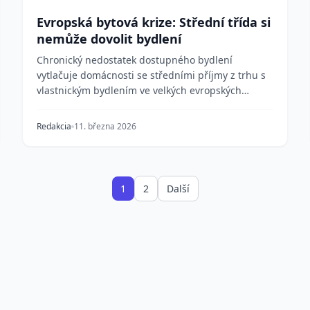
Evropská bytová krize: Střední třída si
nemůže dovolit bydlení
Chronický nedostatek dostupného bydlení
vytlačuje domácnosti se středními příjmy z trhu s
vlastnickým bydlením ve velkých evropských
městech. Nedostat...
Redakcia
11. března 2026
1
2
Další