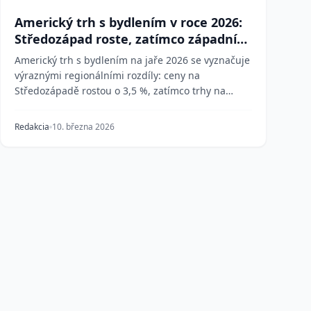
Americký trh s bydlením v roce 2026:
Středozápad roste, zatímco západní
pobřeží klesá
Americký trh s bydlením na jaře 2026 se vyznačuje
výraznými regionálními rozdíly: ceny na
Středozápadě rostou o 3,5 %, zatímco trhy na
západním pobřež...
Redakcia
10. března 2026