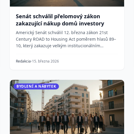
Senát schválil přelomový zákon
zakazující nákup domů investory
Americký Senát schválil 12. března zákon 21st
Century ROAD to Housing Act poměrem hlasů 89–
10, který zakazuje velkým institucionálním
investorům nakup...
Redakcia
15. března 2026
BYDLENÍ A NÁBYTEK