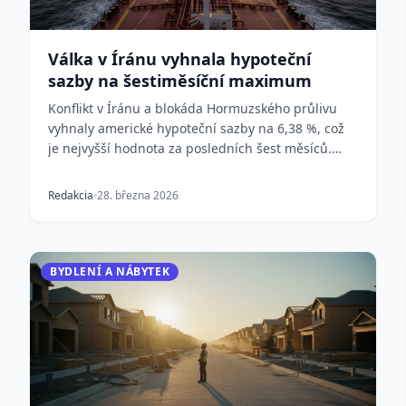
Válka v Íránu vyhnala hypoteční
sazby na šestiměsíční maximum
Konflikt v Íránu a blokáda Hormuzského průlivu
vyhnaly americké hypoteční sazby na 6,38 %, což
je nejvyšší hodnota za posledních šest měsíců.
Rostoucí...
Redakcia
28. března 2026
BYDLENÍ A NÁBYTEK