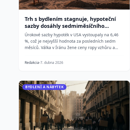
Trh s bydlením stagnuje, hypoteční
sazby dosáhly sedmiměsíčního
maxima
Úrokové sazby hypoték v USA vystoupaly na 6,46
%, což je nejvyšší hodnota za posledních sedm
měsíců. Válka v Íránu žene ceny ropy vzhůru a
oživuje oba...
Redakcia
7. dubna 2026
BYDLENÍ A NÁBYTEK