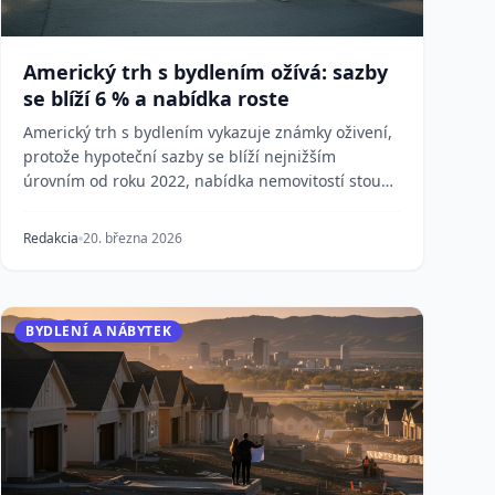
Americký trh s bydlením ožívá: sazby
se blíží 6 % a nabídka roste
Americký trh s bydlením vykazuje známky oživení,
protože hypoteční sazby se blíží nejnižším
úrovním od roku 2022, nabídka nemovitostí stoupá
na pětile...
Redakcia
20. března 2026
BYDLENÍ A NÁBYTEK