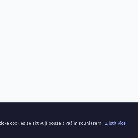
ické cookies se aktivují pouze s vaším souhlasem.
Zjistit více