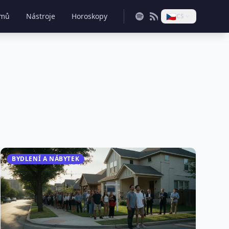
🇨🇿
mů
Nástroje
Horoskopy
CS
BYDLENÍ A NÁBYTEK