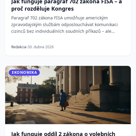
Jak funguje paragraf 702 zákona FISA – a
proč rozděluje Kongres
Paragraf 702 zákona FISA umožňuje americkým
zpravodajským službám odposlouchávat komunikaci
cizinců bez individuálních soudních příkazů – ale
zachycuj...
Redakcia
30. dubna 2026
EKONOMIKA
Jak funguje oddíl 2 zákona o volebních