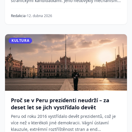
stranickými kandidátkami. Jeho neobvyklý mechanism...
Redakcia
12. dubna 2026
KULTURA
Proč se v Peru prezidenti neudrží – za
deset let se jich vystřídalo devět
Peru od roku 2016 vystřídalo devět prezidentů, což je
více než v kterékoli jiné demokracii. Vágní ústavní
klauzule, extrémní roztříštěnost stran a end...