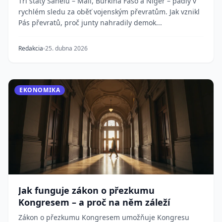
Tři státy Sahelu – Mali, Burkina Faso a Niger – padly v
rychlém sledu za oběť vojenským převratům. Jak vznikl
Pás převratů, proč junty nahradily demok...
Redakcia
25. dubna 2026
EKONOMIKA
Jak funguje zákon o přezkumu
Kongresem – a proč na něm záleží
Zákon o přezkumu Kongresem umožňuje Kongresu