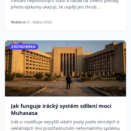
trestání neposlušných států a nátlak na změnu politiky,
přesto výzkumy ukazují, že uspějí jen zhrub...
Redakcia
21. dubna 2026
EKONOMIKA
Jak funguje irácký systém sdílení moci
Muhasasa
Irák si rozděluje nejvyšší vládní posty podle etnických a
sektářských linií prostřednictvím neformálního systému