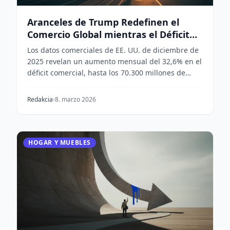
Aranceles de Trump Redefinen el
Comercio Global mientras el Déficit
Alcanza los 70.000 Millones de Dólares
Los datos comerciales de EE. UU. de diciembre de
2025 revelan un aumento mensual del 32,6% en el
déficit comercial, hasta los 70.300 millones de
dólar...
Redakcia
8. marzo 2026
HOGAR Y MUEBLES