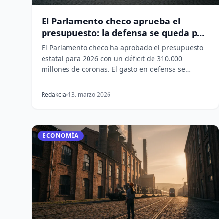
El Parlamento checo aprueba el
presupuesto: la defensa se queda por
debajo del 2% del PIB a pesar de la
El Parlamento checo ha aprobado el presupuesto
OTAN
estatal para 2026 con un déficit de 310.000
millones de coronas. El gasto en defensa se
mantiene en un...
Redakcia
13. marzo 2026
ECONOMÍA