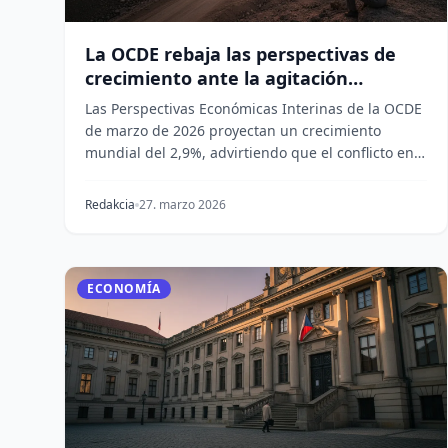
La OCDE rebaja las perspectivas de
crecimiento ante la agitación
económica provocada por la guerra
Las Perspectivas Económicas Interinas de la OCDE
en Oriente Medio
de marzo de 2026 proyectan un crecimiento
mundial del 2,9%, advirtiendo que el conflicto en
Oriente M...
Redakcia
27. marzo 2026
ECONOMÍA