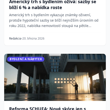
Americký trh s bydlením ožívá: sazby se
blíží 6 % a nabídka roste
Americký trh s bydlením vykazuje známky oživení,
protože hypoteční sazby se blíží nejnižším úrovním od
roku 2022, nabídka nemovitostí stoupá na pětile...
Redakcia
20. března 2026
BYDLENÍ A NÁBYTEK
Reforma SCHUFA: Nové skóre jen s