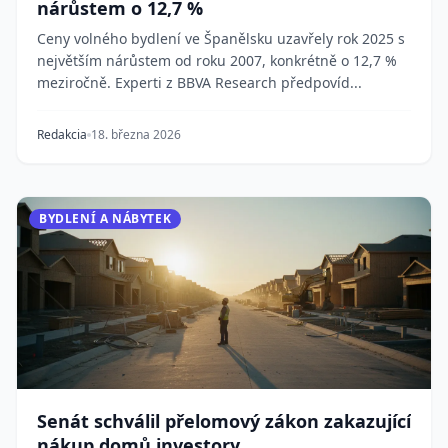
nárůstem o 12,7 %
Ceny volného bydlení ve Španělsku uzavřely rok 2025 s
největším nárůstem od roku 2007, konkrétně o 12,7 %
meziročně. Experti z BBVA Research předpovíd...
Redakcia
18. března 2026
BYDLENÍ A NÁBYTEK
Senát schválil přelomový zákon zakazující
nákup domů investory