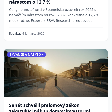
nárastom o 12,7 %
Ceny nehnuteľností v Španielsku uzavreli rok 2025 s
najväčším nárastom od roku 2007, konkrétne o 12,7 %
medziročne. Experti z BBVA Research predpoveda...
Redakcia
18. marca 2026
BÝVANIE A NÁBYTOK
Senát schválil prelomový zákon
zakazujúci nákup domov investormi