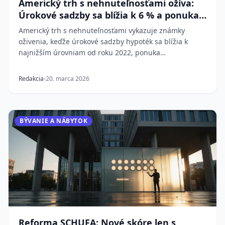
Americký trh s nehnuteľnosťami ožíva:
Úrokové sadzby sa blížia k 6 % a ponuka
rastie
Americký trh s nehnuteľnosťami vykazuje známky
oživenia, keďže úrokové sadzby hypoték sa blížia k
najnižším úrovniam od roku 2022, ponuka
nehnuteľnost...
Redakcia
20. marca 2026
BÝVANIE A NÁBYTOK
Reforma SCHUFA: Nové skóre len s