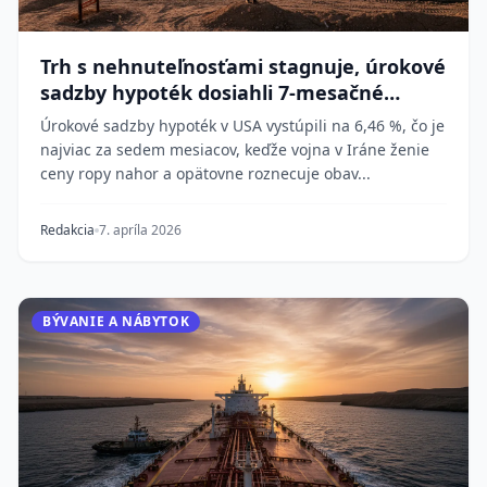
Trh s nehnuteľnosťami stagnuje, úrokové
sadzby hypoték dosiahli 7-mesačné
maximum
Úrokové sadzby hypoték v USA vystúpili na 6,46 %, čo je
najviac za sedem mesiacov, keďže vojna v Iráne ženie
ceny ropy nahor a opätovne roznecuje obav...
Redakcia
7. apríla 2026
BÝVANIE A NÁBYTOK