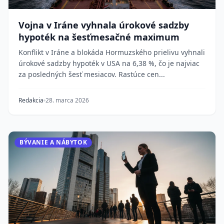
Vojna v Iráne vyhnala úrokové sadzby
hypoték na šesťmesačné maximum
Konflikt v Iráne a blokáda Hormuzského prielivu vyhnali
úrokové sadzby hypoték v USA na 6,38 %, čo je najviac
za posledných šesť mesiacov. Rastúce cen...
Redakcia
28. marca 2026
BÝVANIE A NÁBYTOK