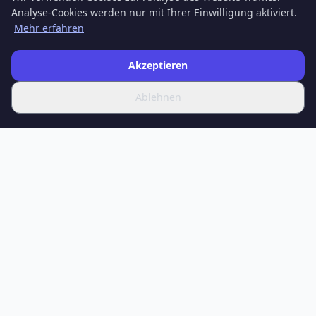
Analyse-Cookies werden nur mit Ihrer Einwilligung aktiviert.
Mehr erfahren
Akzeptieren
Ablehnen
SPOTIFERO
Ihre Quelle für aktuelle Nachrichten, tiefgehende Artikel und
Expertenanalysen zu Wissenschaft, Technologie, Gesundheit,