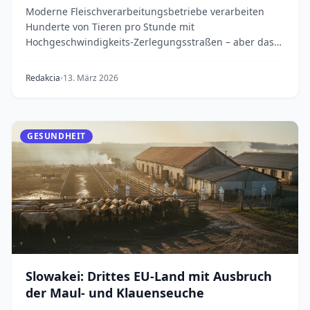
gefährlich sind
Moderne Fleischverarbeitungsbetriebe verarbeiten
Hunderte von Tieren pro Stunde mit
Hochgeschwindigkeits-Zerlegungsstraßen – aber das
unerbittliche Te...
Redakcia
13. März 2026
GESUNDHEIT
Slowakei: Drittes EU-Land mit Ausbruch
der Maul- und Klauenseuche