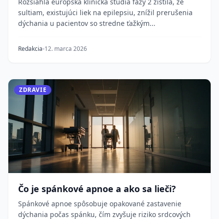
Rozsiahla európska klinická štúdia fázy 2 zistila, že
sultiam, existujúci liek na epilepsiu, znížil prerušenia
dýchania u pacientov so stredne ťažkým...
Redakcia
12. marca 2026
ZDRAVIE
Čo je spánkové apnoe a ako sa lieči?
Spánkové apnoe spôsobuje opakované zastavenie
dýchania počas spánku, čím zvyšuje riziko srdcových