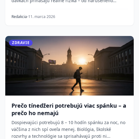
dávkach prinášajú reálne riziká – od narušeného
spánk...
Redakcia
11. marca 2026
ZDRAVIE
Prečo tínedžeri potrebujú viac spánku – a
prečo ho nemajú
Dospievajúci potrebujú 8 – 10 hodín spánku za noc, no
väčšina z nich spí oveľa menej. Biológia, školské
rozvrhy a technológie sa sprisahávajú proti ni...