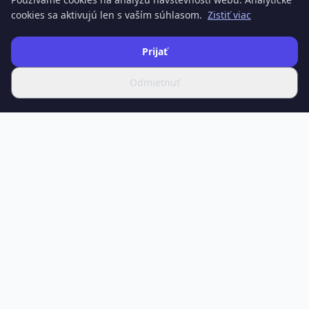
cookies sa aktivujú len s vaším súhlasom.
Zistiť viac
Prijať
Odmietnuť
SPOTIFERO
Váš zdroj najnovších správ, hĺbkových článkov a odborných
analýz o vede, technológiách, zdraví, ekonomike, kultúre a
športe.