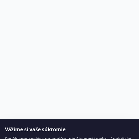
Vážime si vaše súkromie
Používame cookies na analýzu návštevnosti webu. Analytické